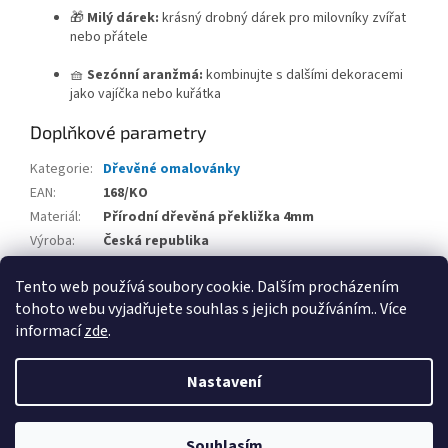
🎁
Milý dárek:
krásný drobný dárek pro milovníky zvířat
nebo přátele
🧺
Sezónní aranžmá:
kombinujte s dalšími dekoracemi
jako vajíčka nebo kuřátka
Doplňkové parametry
Kategorie
:
Dřevěné omalovánky
EAN
:
168/KO
Materiál
:
Přírodní dřevěná překližka 4mm
Výroba
:
Česká republika
Použití
:
interiér
Tento web používá soubory cookie. Dalším procházením
Rozměr
:
13 x12 cm
tohoto webu vyjadřujete souhlas s jejich používáním.. Více
informací
zde
.
Z
á
Nastavení
Vytvořil Shoptet
p
a
t
Souhlasím
Copyright 2026
Woodrive
. Všechna práva vyhrazena.