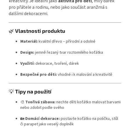
kreativity. Je ideální jako
aktivita pro děti
, milý dárek
pro přátele a rodinu, nebo jako součást aranžmá s
dalšími dekoracemi.
🌿
Vlastnosti produktu
Materiál:
kvalitní dřevo – přírodní a odolné
Design:
jemně řezaný tvar roztomilého koťátka
Využití:
dekorace, tvoření, dárek
Bezpečné pro děti:
vhodné i k malování a kreativitě
💡
Tipy na použití
🎨
Tvořivá zábava:
nechte děti koťátko malovat barvami
nebo zdobit podle svého
🏡
Domácí dekorace:
postavte koťátko na poličku, stůl
či parapet jako veselý doplněk