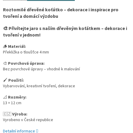
Roztomilé dřevěné koťátko – dekorace i inspirace pro
tvoření a domácí výzdobu
🎨 Přivítejte jaro s naším dřevěným koťátkem – dekorace i
tvoření v jednom!
🪵
Materiál:
Překližka o tloušťce 4 mm
🎨
Povrchová úprava:
Bez povrchové úpravy – vhodné k malování
🖌️
Použití:
Vybarvování, kreativní tvoření, dekorace
📐
Rozměry:
13 × 12 cm
🇨🇿
Výroba:
Vyrobeno v České republice
Detailní informace