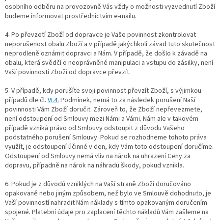
osobního odběru na provozovně Vás vždy o možnosti vyzvednutí Zboží
budeme informovat prostřednictvím e-mailu.
4.
Po převzetí Zboží od dopravce je Vaše povinnost zkontrolovat
neporušenost obalu Zboží a v případě jakýchkoli závad tuto skutečnost
neprodleně oznámit dopravci a Nám. V případě, že došlo k závadě na
obalu, která svědčí o neoprávněné manipulaci a vstupu do zásilky, není
Vaší povinností Zboží od dopravce převzít.
5. V případě, kdy porušíte svoji povinnost převzít Zboží, s výjimkou
případů dle čl.
VI.
4.
Podmínek, nemá to za následek porušení Naší
povinnosti Vám Zboží doručit. Zároveň to, že Zboží nepřevezmete,
není odstoupení od Smlouvy mezi Námi a Vámi. Nám ale v takovém
případě vzniká právo od Smlouvy odstoupit z důvodu Vašeho
podstatného porušení Smlouvy. Pokud se rozhodneme tohoto práva
využít, je odstoupení účinné v den, kdy Vám toto odstoupení doručíme.
Odstoupení od Smlouvy nemá vliv na nárok na uhrazení Ceny za
dopravu, případně na nárok na náhradu škody, pokud vznikla.
6. Pokud je z důvodů vzniklých na Vaší straně Zboží doručováno
opakovaně nebo jiným způsobem, než bylo ve Smlouvě dohodnuto, je
Vaší povinností nahradit Nám náklady s tímto opakovaným doručením
spojené. Platební údaje pro zaplacení těchto nákladů Vám zašleme na