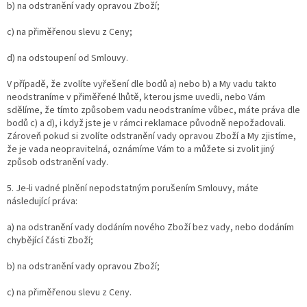
b) na odstranění vady opravou Zboží;
c) na přiměřenou slevu z Ceny;
d) na odstoupení od Smlouvy.
V případě, že zvolíte vyřešení dle bodů a) nebo b) a My vadu takto
neodstraníme v přiměřené lhůtě, kterou jsme uvedli, nebo Vám
sdělíme, že tímto způsobem vadu neodstraníme vůbec, máte práva dle
bodů c) a d), i když jste je v rámci reklamace původně nepožadovali.
Zároveň pokud si zvolíte odstranění vady opravou Zboží a My zjistíme,
že je vada neopravitelná, oznámíme Vám to a můžete si zvolit jiný
způsob odstranění vady.
5. Je-li vadné plnění nepodstatným porušením Smlouvy, máte
následující práva:
a) na odstranění vady dodáním nového Zboží bez vady, nebo dodáním
chybějící části Zboží;
b) na odstranění vady opravou Zboží;
c) na přiměřenou slevu z Ceny.