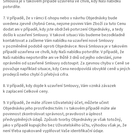
Smlouva je v takovém případě uzavřena ve chvíli, kdy Naši nabídku
potvrdíte.
7. V případě, že v rámci E-shopu nebo v návrhu Objednávky bude
uvedena zjevně chybná Cena, nejsme povinni Vám Zboží za tuto Cenu
dodat ani v případě, kdy jste obdrželi potvrzení Objednávky, a tedy
došlo k uzavření Smlouvy. V takové situaci Vás budeme bezodkladně
kontaktovat a zašleme Vám nabídku na uzavření nové Smlouvy
v pozměněné podobě oproti Objednávce. Nová Smlouva je v takovém
případě uzavřena ve chvíli, kdy Naši nabídku potvrdíte. V případě, že
Naši nabídku nepotvrdíte ani ve lhůtě 3 dnů od jejího odeslání, jsme
oprávněni od uzavřené Smlouvy odstoupit. Za zjevnou chybu v Ceně se
považuje například situace, kdy Cena neodpovídá obvyklé ceně u jiných
prodejců nebo chybí či přebývá cifra.
8. V případě, kdy dojde k uzavření Smlouvy, Vám vzniká závazek
k zaplacení Celkové ceny.
9. V případě, že máte zřízen Uživatelský účet, můžete učinit
Objednávku jeho prostřednictvím. I v takovém případě máte ale
povinnost zkontrolovat správnost, pravdivost a úplnost
předvyplněných údajů. Způsob tvorby Objednávky je však totožný,
jako v případě kupujícího bez Uživatelského účtu, výhodou však je, že
není třeba opakovaně vyplňovat Vaše identifikační údaje.