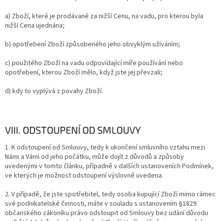
a) Zboží, které je prodávané za nižší Cenu, na vadu, pro kterou byla
nižší Cena ujednána;
b) opotřebení Zboží způsobeného jeho obvyklým užíváním;
c) použitého Zboží na vadu odpovídající míře používání nebo
opotřebení, kterou Zboží mělo, když jste jej převzali;
d) kdy to vyplývá z povahy Zboží.
VIII. ODSTOUPENÍ OD SMLOUVY
1. K odstoupení od Smlouvy, tedy k ukončení smluvního vztahu mezi
Námi a Vámi od jeho počátku, může dojít z důvodů a způsoby
uvedenými v tomto článku, případně v dalších ustanoveních Podmínek,
ve kterých je možnost odstoupení výslovně uvedena.
2.
V případě, že jste spotřebitel, tedy osoba kupující Zboží mimo rámec
své podnikatelské činnosti, máte v souladu s ustanovením §1829
občanského zákoníku právo odstoupit od Smlouvy bez udání důvodu