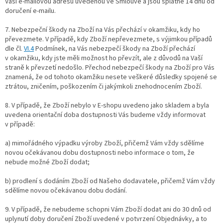
Vaši e-mailovou adresu uvedenou ve Smlouvě a jsou splatné 14 dnů od
doručení e-mailu.
7.
Nebezpeční škody na Zboží na Vás přechází v okamžiku, kdy ho
převezmete. V případě, kdy Zboží nepřevezmete, s výjimkou případů
dle čl.
VI.
4
Podmínek, na Vás nebezpečí škody na Zboží přechází
v okamžiku, kdy jste měli možnost ho převzít, ale z důvodů na Vaší
straně k převzetí nedošlo. Přechod nebezpečí škody na Zboží pro Vás
znamená, že od tohoto okamžiku nesete veškeré důsledky spojené se
ztrátou, zničením, poškozením či jakýmkoli znehodnocením Zboží.
8. V případě, že Zboží nebylo v E-shopu uvedeno jako skladem a byla
uvedena orientační doba dostupnosti Vás budeme vždy informovat
v případě:
a) mimořádného výpadku výroby Zboží, přičemž Vám vždy sdělíme
novou očekávanou dobu dostupnosti nebo informace o tom, že
nebude možné Zboží dodat;
b) prodlení s dodáním Zboží od Našeho dodavatele, přičemž Vám vždy
sdělíme novou očekávanou dobu dodání.
9.
V případě, že nebudeme schopni Vám Zboží dodat ani do 30 dnů od
uplynutí doby doručení Zboží uvedené v potvrzení Objednávky, a to