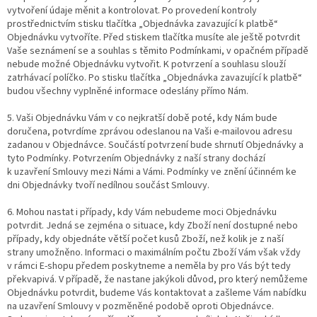
vytvoření údaje měnit a kontrolovat. Po provedení kontroly
prostřednictvím stisku tlačítka „Objednávka zavazující k platbě“
Objednávku vytvoříte. Před stiskem tlačítka musíte ale ještě potvrdit
Vaše seznámení se a souhlas s těmito Podmínkami, v opačném případě
nebude možné Objednávku vytvořit. K potvrzení a souhlasu slouží
zatrhávací políčko. Po stisku tlačítka „Objednávka zavazující k platbě“
budou všechny vyplněné informace odeslány přímo Nám.
5. Vaši Objednávku Vám v co nejkratší době poté, kdy Nám bude
doručena, potvrdíme zprávou odeslanou na Vaši e-mailovou adresu
zadanou v Objednávce. Součástí potvrzení bude shrnutí Objednávky a
tyto Podmínky. Potvrzením Objednávky z naší strany dochází
k uzavření Smlouvy mezi Námi a Vámi. Podmínky ve znění účinném ke
dni Objednávky tvoří nedílnou součást Smlouvy.
6. Mohou nastat i případy, kdy Vám nebudeme moci Objednávku
potvrdit. Jedná se zejména o situace, kdy Zboží není dostupné nebo
případy, kdy objednáte větší počet kusů Zboží, než kolik je z naší
strany umožněno. Informaci o maximálním počtu Zboží Vám však vždy
v rámci E-shopu předem poskytneme a neměla by pro Vás být tedy
překvapivá. V případě, že nastane jakýkoli důvod, pro který nemůžeme
Objednávku potvrdit, budeme Vás kontaktovat a zašleme Vám nabídku
na uzavření Smlouvy v pozměněné podobě oproti Objednávce.