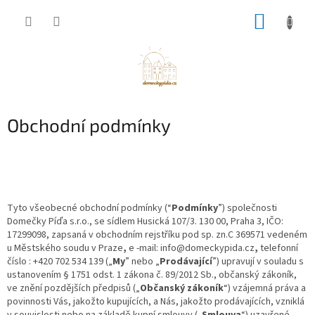
Přejít
NÁKUP
na
obsah
KOŠÍK
Obchodní podmínky
Tyto všeobecné obchodní podmínky (“
Podmínky
”) společnosti
Domečky Píďa s.r.o., se sídlem Husická 107/3. 130 00, Praha 3, IČO:
17299098, zapsaná v obchodním rejstříku pod sp. zn.C 369571 vedeném
u Městského soudu v Praze
,
e
-mail: info@domeckypida.cz
,
telefonní
číslo : +420 702 534 139 („
My
” nebo „
Prodávající
”) upravují v souladu s
ustanovením § 1751 odst. 1 zákona č. 89/2012 Sb., občanský zákoník,
ve znění pozdějších předpisů („
Občanský zákoník
“) vzájemná práva a
povinnosti Vás, jakožto kupujících, a Nás, jakožto prodávajících, vzniklá