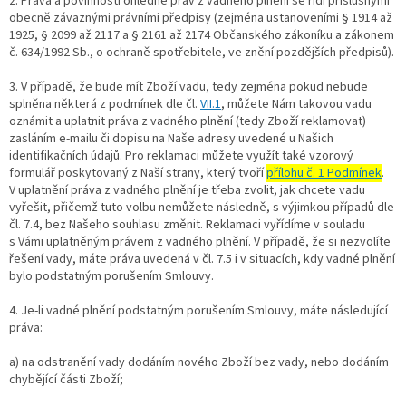
2. Práva a povinnosti ohledně práv z vadného plnění se řídí příslušnými
obecně závaznými právními předpisy (zejména ustanoveními § 1914 až
1925, § 2099 až 2117 a § 2161 až 2174 Občanského zákoníku a zákonem
č. 634/1992 Sb., o ochraně spotřebitele, ve znění pozdějších předpisů).
3. V případě, že bude mít Zboží vadu, tedy zejména pokud nebude
splněna některá z podmínek dle čl.
VII.1
, můžete Nám takovou vadu
oznámit a uplatnit práva z vadného plnění (tedy Zboží reklamovat)
zasláním e-mailu či dopisu na Naše adresy uvedené u Našich
identifikačních údajů. Pro reklamaci můžete využít také vzorový
formulář poskytovaný z Naší strany, který tvoří
přílohu č. 1 Podmínek
.
V uplatnění práva z vadného plnění je třeba zvolit, jak chcete vadu
vyřešit, přičemž tuto volbu nemůžete následně, s výjimkou případů dle
čl. 7.4, bez Našeho souhlasu změnit. Reklamaci vyřídíme v souladu
s Vámi uplatněným právem z vadného plnění. V případě, že si nezvolíte
řešení vady, máte práva uvedená v čl. 7.5 i v situacích, kdy vadné plnění
bylo podstatným porušením Smlouvy.
4. Je-li vadné plnění podstatným porušením Smlouvy, máte následující
práva:
a) na odstranění vady dodáním nového Zboží bez vady, nebo dodáním
chybějící části Zboží;