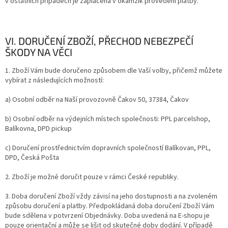
v ostatních případech je zaplacena v okamžik provedení platby.
VI. DORUČENÍ ZBOŽÍ, PŘECHOD NEBEZPEČÍ
ŠKODY NA VĚCI
1. Zboží Vám bude doručeno způsobem dle Vaší volby, přičemž můžete
vybírat z následujících možností:
a) Osobní odběr na Naší provozovně Čakov 50, 37384, Čakov
b) Osobní odběr na výdejních místech společnosti: PPL parcelshop,
Balíkovna, DPD pickup
c) Doručení prostřednictvím dopravních společností Balíkovan, PPL,
DPD, Česká Pošta
2. Zboží je možné doručit pouze v rámci České republiky.
3. Doba doručení Zboží vždy závisí na jeho dostupnosti a na zvoleném
způsobu doručení a platby. Předpokládaná doba doručení Zboží Vám
bude sdělena v potvrzení Objednávky. Doba uvedená na E-shopu je
pouze orientační a může se lišit od skutečné doby dodání. V případě