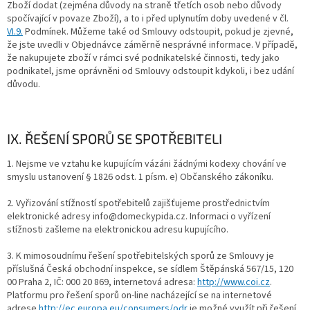
Zboží dodat (zejména důvody na straně třetích osob nebo důvody
spočívající v povaze Zboží), a to i před uplynutím doby uvedené v čl.
VI.9.
Podmínek. Můžeme také od Smlouvy odstoupit, pokud je zjevné,
že jste uvedli v Objednávce záměrně nesprávné informace. V případě,
že nakupujete zboží v rámci své podnikatelské činnosti, tedy jako
podnikatel, jsme oprávněni od Smlouvy odstoupit kdykoli, i bez udání
důvodu.
IX. ŘEŠENÍ SPORŮ SE SPOTŘEBITELI
1. Nejsme ve vztahu ke kupujícím vázáni žádnými kodexy chování ve
smyslu ustanovení § 1826 odst. 1 písm. e) Občanského zákoníku.
2. Vyřizování stížností spotřebitelů zajišťujeme prostřednictvím
elektronické adresy info@domeckypida.cz. Informaci o vyřízení
stížnosti zašleme na elektronickou adresu kupujícího.
3. K mimosoudnímu řešení spotřebitelských sporů ze Smlouvy je
příslušná Česká obchodní inspekce, se sídlem Štěpánská 567/15, 120
00 Praha 2, IČ: 000 20 869, internetová adresa:
http://www.coi.cz
.
Platformu pro řešení sporů on-line nacházející se na internetové
adrese
http://ec.europa.eu/consumers/odr
je možné využít při řešení