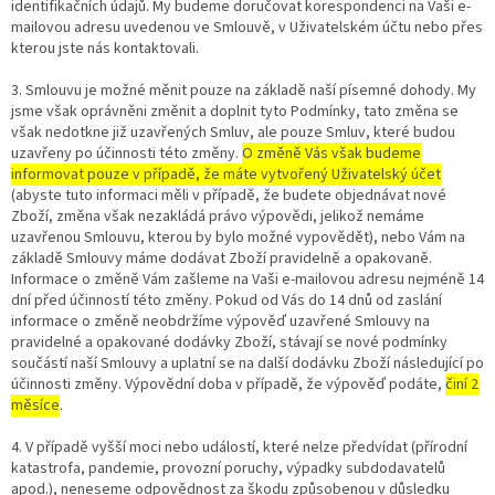
identifikačních údajů. My budeme doručovat korespondenci na Vaši e-
mailovou adresu uvedenou ve Smlouvě, v Uživatelském účtu nebo přes
kterou jste nás kontaktovali.
3. Smlouvu je možné měnit pouze na základě naší písemné dohody. My
jsme však oprávněni změnit a doplnit tyto Podmínky, tato změna se
však nedotkne již uzavřených Smluv, ale pouze Smluv, které budou
uzavřeny po účinnosti této změny.
O změně Vás však budeme
informovat pouze v případě, že máte vytvořený Uživatelský účet
(abyste tuto informaci měli v případě, že budete objednávat nové
Zboží, změna však nezakládá právo výpovědi, jelikož nemáme
uzavřenou Smlouvu, kterou by bylo možné vypovědět), nebo Vám na
základě Smlouvy máme dodávat Zboží pravidelně a opakovaně.
Informace o změně Vám zašleme na Vaši e-mailovou adresu nejméně 14
dní před účinností této změny. Pokud od Vás do 14 dnů od zaslání
informace o změně neobdržíme výpověď uzavřené Smlouvy na
pravidelné a opakované dodávky Zboží, stávají se nové podmínky
součástí naší Smlouvy a uplatní se na další dodávku Zboží následující po
účinnosti změny. Výpovědní doba v případě, že výpověď podáte,
činí 2
měsíce
.
4. V případě vyšší moci nebo událostí, které nelze předvídat (přírodní
katastrofa, pandemie, provozní poruchy, výpadky subdodavatelů
apod.), neneseme odpovědnost za škodu způsobenou v důsledku