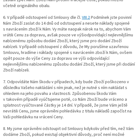
zaslání zpět Nám. Zboží Nám prosím vracejte čisté, pokud možno
včetně originálního obalu.
6. V případě odstoupení od Smlouvy dle čl.
VIII.2
Podmínek jste povinní
Nám Zboží zaslat do 14 dnů od odstoupení a nesete náklady spojené
s navrácením zboží k Nám. Vy máte naopak nárok na to, abychom Vám
vrátili Cenu za dopravu, avšak pouze ve výši
odpovídající nejlevnějšímu
nabízenému způsobu dodání Zboží, který jsme pro dodání Zboží
nabízeli. V případě odstoupení z důvodu, že My porušíme uzavřenou
Smlouvu, hradíme i náklady spojené s navrácením zboží k Nám, ovšem
opět pouze do výše Ceny za dopravu ve výši
odpovídající
nejlevnějšímu nabízenému způsobu dodání Zboží, který jsme při dodání
Zboží nabízeli.
7. Odpovídáte Nám škodu v případech, kdy bude Zboží poškozeno v
důsledku Vašeho nakládání s ním jinak, než je nutné s ním nakládat s
ohledem na jeho povahu a vlastnosti. Způsobenou škodu Vám
v takovém případě vyúčtujeme poté, co Nám Zboží bude vráceno a
splatnost vyúčtované částky je 14 dní. V případě, že jsme Vám ještě
nevrátili Cenu, jsme oprávněni pohledávku z titulu nákladů započíst na
Vaši pohledávku na vrácení Ceny.
8. My jsme oprávněni odstoupit od Smlouvy kdykoliv před tím, než Vám
dodáme Zboží, pokud existují objektivní důvody, proč není možné