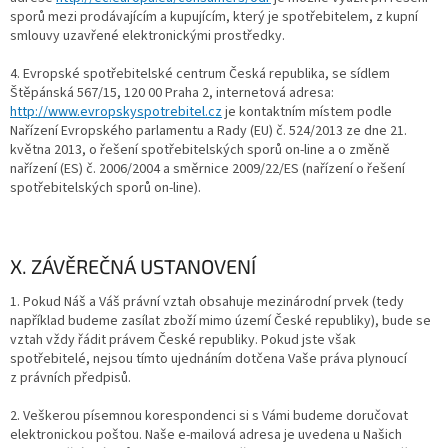
sporů mezi prodávajícím a kupujícím, který je spotřebitelem, z kupní
smlouvy uzavřené elektronickými prostředky.
4. Evropské spotřebitelské centrum Česká republika, se sídlem
Štěpánská 567/15, 120 00 Praha 2, internetová adresa:
http://www.evropskyspotrebitel.cz
je kontaktním místem podle
Nařízení Evropského parlamentu a Rady (EU) č. 524/2013 ze dne 21.
května 2013, o řešení spotřebitelských sporů on-line a o změně
nařízení (ES) č. 2006/2004 a směrnice 2009/22/ES (nařízení o řešení
spotřebitelských sporů on-line).
X. ZÁVĚREČNÁ USTANOVENÍ
1. Pokud Náš a Váš právní vztah obsahuje mezinárodní prvek (tedy
například budeme zasílat zboží mimo území České republiky), bude se
vztah vždy řádit právem České republiky. Pokud jste však
spotřebitelé, nejsou tímto ujednáním dotčena Vaše práva plynoucí
z právních předpisů.
2. Veškerou písemnou korespondenci si s Vámi budeme doručovat
elektronickou poštou. Naše e-mailová adresa je uvedena u Našich