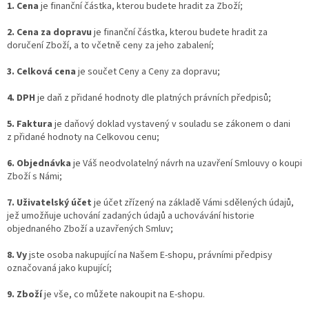
1. Cena
je finanční částka, kterou budete hradit za Zboží;
2. Cena za dopravu
je finanční částka, kterou budete hradit za
doručení Zboží, a to včetně ceny za jeho zabalení;
3. Celková cena
je součet Ceny a Ceny za dopravu;
4. DPH
je daň z přidané hodnoty dle platných právních předpisů;
5. Faktura
je daňový doklad vystavený v souladu se zákonem o dani
z přidané hodnoty na Celkovou cenu;
6. Objednávka
je Váš neodvolatelný návrh na uzavření Smlouvy o koupi
Zboží s Námi;
7. Uživatelský účet
je účet zřízený na základě Vámi sdělených údajů,
jež umožňuje uchování zadaných údajů a uchovávání historie
objednaného Zboží a uzavřených Smluv;
8. Vy
jste osoba nakupující na Našem E-shopu, právními předpisy
označovaná jako kupující;
9. Zboží
je vše, co můžete nakoupit na E-shopu.