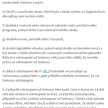
nenávratně smíseno s jiným;
e) Zboží v uzavřeném obalu, které bylo z obalu vyňato a z hygienických
důvodů jej není možné vrátit;
f) dodávka zvukové nebo obrazové nahrávky nebo počítačového
programu, pokud došlo k porušení původního obalu;
g) dodávka novin, periodik nebo časopisů;
h) dodání digitálního obsahu, pokud nebyl dodán na hmotném nosiči a
byl dodán s Vaším předchozím výslovným souhlasem před uplynutím
lhůty pro odstoupení od Smlouvy a My jsme Vám sdělili, že nemáte
právo na odstoupení od Smlouvy.
4. Lhůta k odstoupení dle čl.
VIII.2
Podmínek se považuje za
zachovanou, pokud Nám v jejím průběhu odešlete oznámení, že od
Smlouvy odstupujete.
5. V případě odstoupení od Smlouvy Vám bude Cena vrácena do 14 dnů
ode dne účinnosti odstoupení na účet, ze kterého byla připsána,
případně na účet zvolený odstoupení od Smlouvy. Částka však nebude
vrácena dříve, než Nám Zboží vrátíte či než prokážete, že došlo k jeho