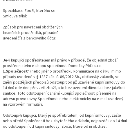
Specifikace Zboží, kterého se
Smlouva týká:
Způsob pro navrácení obdržených
finančních prostředků, případně
uvedení čísla bankovního účtu:
Je-li kupující spotřebitelem má právo v případě, že objednal zboží
prostřednictvím e-shopu společnosti Domečky Píďa s.r.o.
(„
Společnost
“) nebo jiného prostředku komunikace na dálku, mimo
případy uvedené v § 1837 zák. č. 89/2012 Sb., občanský zákoník, ve
znění pozdějších předpisů odstoupit od již uzavřené kupní smlouvy do
14 dnů ode dne převzetí zboží, a to bez uvedení důvodu a bez jakékoli
sankce. Toto odstoupení oznámí kupující Společnosti písemně na
adresu provozovny Společnosti nebo elektronicky na e-mail uvedený
na vzorovém formuláři.
Odstoupí-li kupující, který je spotřebitelem, od kupní smlouvy, zašle
nebo předá Společnosti bez zbytečného odkladu, nejpozději do 14 dnů
od odstoupení od kupní smlouvy, zboží, které od ní obdržel.