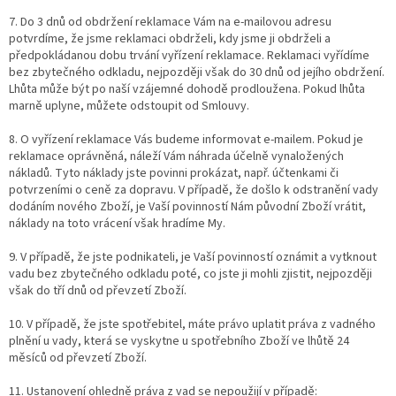
7. Do 3 dnů od obdržení reklamace Vám na e-mailovou adresu
potvrdíme, že jsme reklamaci obdrželi, kdy jsme ji obdrželi a
předpokládanou dobu trvání vyřízení reklamace. Reklamaci vyřídíme
bez zbytečného odkladu, nejpozději však do 30 dnů od jejího obdržení.
Lhůta může být po naší vzájemné dohodě prodloužena. Pokud lhůta
marně uplyne, můžete odstoupit od Smlouvy.
8. O vyřízení reklamace Vás budeme informovat e-mailem. Pokud je
reklamace oprávněná, náleží Vám náhrada účelně vynaložených
nákladů. Tyto náklady jste povinni prokázat, např. účtenkami či
potvrzeními o ceně za dopravu. V případě, že došlo k odstranění vady
dodáním nového Zboží, je Vaší povinností Nám původní Zboží vrátit,
náklady na toto vrácení však hradíme My.
9. V případě, že jste podnikateli, je Vaší povinností oznámit a vytknout
vadu bez zbytečného odkladu poté, co jste ji mohli zjistit, nejpozději
však do tří dnů od převzetí Zboží.
10. V případě, že jste spotřebitel, máte právo uplatit práva z vadného
plnění u vady, která se vyskytne u spotřebního Zboží ve lhůtě 24
měsíců od převzetí Zboží.
11. Ustanovení ohledně práva z vad se nepoužijí v případě: