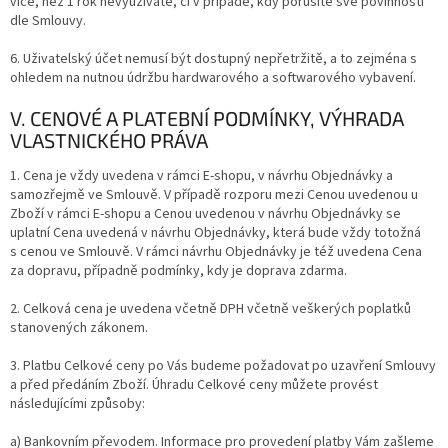
více, než 1 rok nevyužíváte, či v případě, kdy porušíte své povinnosti
dle Smlouvy.
6. Uživatelský účet nemusí být dostupný nepřetržitě, a to zejména s
ohledem na nutnou údržbu hardwarového a softwarového vybavení.
V. CENOVÉ A PLATEBNÍ PODMÍNKY, VÝHRADA
VLASTNICKÉHO PRÁVA
1. Cena je vždy uvedena v rámci E-shopu, v návrhu Objednávky a
samozřejmě ve Smlouvě. V případě rozporu mezi Cenou uvedenou u
Zboží v rámci E-shopu a Cenou uvedenou v návrhu Objednávky se
uplatní Cena uvedená v návrhu Objednávky, která bude vždy totožná
s cenou ve Smlouvě. V rámci návrhu Objednávky je též uvedena Cena
za dopravu, případně podmínky, kdy je doprava zdarma.
2. Celková cena je uvedena včetně DPH včetně veškerých poplatků
stanovených zákonem.
3. Platbu Celkové ceny po Vás budeme požadovat po uzavření Smlouvy
a před předáním Zboží. Úhradu Celkové ceny můžete provést
následujícími
způsoby:
a) Bankovním převodem. Informace pro provedení platby Vám zašleme