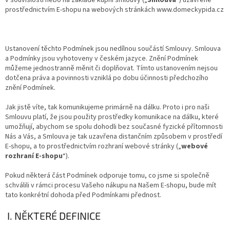
v souvislosti nebo na základě kupní smlouvy („
Smlouva
“) uzavřené
prostřednictvím E-shopu na webových stránkách www.domeckypida.cz
Ustanovení těchto Podmínek jsou nedílnou součástí Smlouvy. Smlouva
a Podmínky jsou vyhotoveny v českém jazyce. Znění Podmínek
můžeme jednostranně měnit či doplňovat. Tímto ustanovením nejsou
dotčena práva a povinnosti vzniklá po dobu účinnosti předchozího
znění Podmínek.
Jak jistě víte, tak komunikujeme primárně na dálku. Proto i pro naši
Smlouvu platí, že jsou použity prostředky komunikace na dálku, které
umožňují, abychom se spolu dohodli bez současné fyzické přítomnosti
Nás a Vás, a Smlouva je tak uzavřena distančním způsobem v prostředí
E-shopu, a to prostřednictvím rozhraní webové stránky („
webové
rozhraní E-shopu
“).
Pokud některá část Podmínek odporuje tomu, co jsme si společně
schválili v rámci procesu Vašeho nákupu na Našem E-shopu, bude mít
tato konkrétní dohoda před Podmínkami přednost.
I. NĚKTERÉ DEFINICE