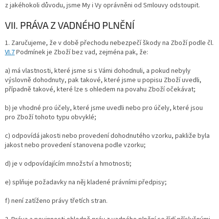
z jakéhokoli důvodu, jsme My i Vy oprávněni od Smlouvy odstoupit.
VII. PRÁVA Z VADNÉHO PLNĚNÍ
1.
Zaručujeme, že v době přechodu nebezpečí škody na Zboží podle čl.
VI.
7
Podmínek je Zboží bez vad, zejména pak, že:
a) má vlastnosti, které jsme si s Vámi dohodnuli, a pokud nebyly
výslovně dohodnuty, pak takové, které jsme u popisu Zboží uvedli,
případně takové, které lze s ohledem na povahu Zboží očekávat;
b) je vhodné pro účely, které jsme uvedli nebo pro účely, které jsou
pro Zboží tohoto typu obvyklé;
c) odpovídá jakosti nebo provedení dohodnutého vzorku, pakliže byla
jakost nebo provedení stanovena podle vzorku;
d) je v odpovídajícím množství a hmotnosti;
e) splňuje požadavky na něj kladené právními předpisy;
f) není zatíženo právy třetích stran.