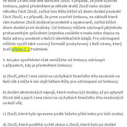
ve lhůtě 14 dnů ode dne doručení Zboží. V případě, že jsme uzavřeli
Smlouvu, jejímž předmětem je několik druhů Zboží nebo dodání
několika částí Zboží, začíná tato lhůta běžet až dnem dodání poslední
části Zboží, a v případě, že jsme uzavřeli Smlouvu, na základě které
Vám budeme Zboží dodávat pravidelně a opakovaně, začíná běžet
dnem dodání první dodávky. Od Smlouvy můžete odstoupit jakýmkoliv
prokazatelným způsobem (zejména zasláním e-mailu nebo dopisu na
Naše adresy uvedené u Našich identifikačních údajů). Pro odstoupení
můžete využít také vzorový formulář poskytovaný z Naší strany, který
tvoří
přílohu č. 2
Podmínek.
3. Ani jako spotřebitel však nemůžete od Smlouvy odstoupit
v případech, kdy je předmětem Smlouvy:
a) Zboží, jehož Cena závisí na výchylkách finančního trhu nezávisle na
Naší vůli a může k nim dojít během lhůty pro odstoupení od Smlouvy;
b) dodání alkoholických nápojů, které mohou být dodány až po uplynutí
třiceti dnů a jejich Cena závisí na výchylkách finančního trhu nezávislých
na Naší vůli;
c) Zboží, které bylo upraveno podle Vašeho přání nebo pro Vaši osobu;
d) Zboží, které podléhá rychlé zkáze a Zboží, které bylo po dodání