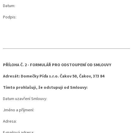
Datum:
Podpis:
PŘÍLOHA Č. 2 - FORMULÁŘ PRO ODSTOUPENÍ OD SMLOUVY
Adresát: Domečky Píďa s.r.o. Čakov 50, Čakov, 373 84
Tímto prohlašuji, že odstupuji od Smlouvy:
Datum uzavření Smlouvy:
Jméno a příjmení:
Adresa:
E-mailová adresa: