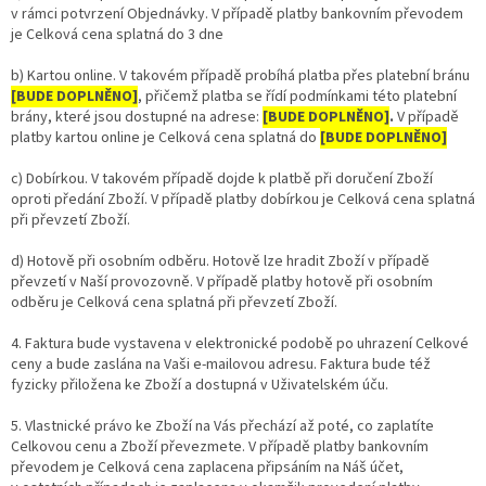
v rámci potvrzení Objednávky. V případě platby bankovním převodem
je Celková cena splatná do 3 dne
b) Kartou online. V takovém případě probíhá platba přes platební bránu
[BUDE DOPLNĚNO]
, přičemž platba se řídí podmínkami této platební
brány, které jsou dostupné na adrese:
[BUDE DOPLNĚNO]
.
V případě
platby kartou online je Celková cena splatná do
[BUDE DOPLNĚNO]
c) Dobírkou.
V takovém případě dojde k platbě při doručení Zboží
oproti předání Zboží. V případě platby dobírkou je Celková cena splatná
při převzetí Zboží.
d) Hotově při osobním odběru. Hotově lze hradit Zboží v případě
převzetí v Naší provozovně. V případě platby hotově při osobním
odběru je Celková cena splatná při převzetí Zboží.
4. Faktura bude vystavena v elektronické podobě po uhrazení Celkové
ceny a bude zaslána na Vaši e-mailovou adresu. Faktura bude též
fyzicky přiložena ke Zboží a dostupná v Uživatelském úču.
5. Vlastnické právo ke Zboží na Vás přechází až poté, co zaplatíte
Celkovou cenu a Zboží převezmete. V případě platby bankovním
převodem je Celková cena zaplacena připsáním na Náš účet,