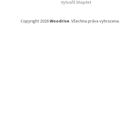
Vytvořil Shoptet
p
a
t
Copyright 2026
Woodrive
. Všechna práva vyhrazena.
í