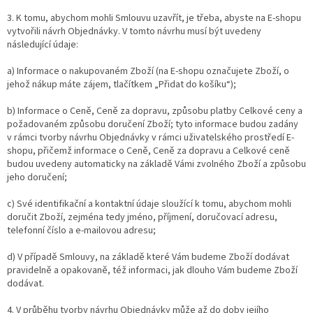
3. K tomu, abychom mohli Smlouvu uzavřít, je třeba, abyste na E-shopu
vytvořili návrh Objednávky. V tomto návrhu musí být uvedeny
následující údaje:
a) Informace o nakupovaném Zboží (na E-shopu označujete Zboží, o
jehož nákup máte zájem, tlačítkem „Přidat do košíku“);
b) Informace o Ceně, Ceně za dopravu, způsobu platby Celkové ceny a
požadovaném způsobu doručení Zboží; tyto informace budou zadány
v rámci tvorby návrhu Objednávky v rámci uživatelského prostředí E-
shopu, přičemž informace o Ceně, Ceně za dopravu a Celkové ceně
budou uvedeny automaticky na základě Vámi zvolného Zboží a způsobu
jeho doručení;
c) Své identifikační a kontaktní údaje sloužící k tomu, abychom mohli
doručit Zboží, zejména tedy jméno, příjmení, doručovací adresu,
telefonní číslo a e-mailovou adresu;
d) V případě Smlouvy, na základě které Vám budeme Zboží dodávat
pravidelně a opakovaně, též informaci, jak dlouho Vám budeme Zboží
dodávat.
4. V průběhu tvorby návrhu Objednávky může až do doby jejího