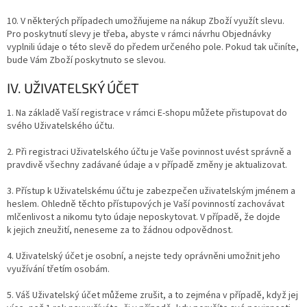
10. V některých případech umožňujeme na nákup Zboží využít slevu.
Pro poskytnutí slevy je třeba, abyste v rámci návrhu Objednávky
vyplnili údaje o této slevě do předem určeného pole. Pokud tak učiníte,
bude Vám Zboží poskytnuto se slevou.
IV. UŽIVATELSKÝ ÚČET
1. Na základě Vaší registrace v rámci E-shopu můžete přistupovat do
svého Uživatelského účtu.
2. Při registraci Uživatelského účtu je Vaše povinnost uvést správně a
pravdivě všechny zadávané údaje a v případě změny je aktualizovat.
3. Přístup k Uživatelskému účtu je zabezpečen uživatelským jménem a
heslem. Ohledně těchto přístupových je Vaší povinností zachovávat
mlčenlivost a nikomu tyto údaje neposkytovat. V případě, že dojde
k jejich zneužití, neneseme za to žádnou odpovědnost.
4. Uživatelský účet je osobní, a nejste tedy oprávněni umožnit jeho
využívání třetím osobám.
5. Váš Uživatelský účet můžeme zrušit, a to zejména v případě, když jej