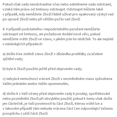
Pokud však vadu neodstraníme včas nebo odmítneme vadu odstranit,
vzniká Vám právo od Smlouvy odstoupit. Odstoupit můžete také
v případě, kdy nemůžete Zboží řádně užívat pro opakovaný výskyt vad
po opravě Zboží nebo při větším počtu vad Zboží.
6. V případě podstatného i nepodstatného porušení nemůžete
odstoupit od Smlouvy, ani požadovat dodání nové věci, pokud
nemůžete vrátit Zboží ve stavu, v jakém jste ho obdrželi. To ale neplatí
v následujících případech:
a) došlo-li ke změně stavu Zboží v důsledku prohlídky za účelem
zjištění vady;
b) bylo-li Zboží použito ještě před objevením vady;
c) nebyla-li nemožnost vrácení Zboží v nezměněném stavu způsobena
Vaším jednáním anebo Vaším opomenutím,
d) došlo-li z Vaší strany před objevením vady k prodeji, spotřebování
nebo pozměnění Zboží při obvyklém použití; pokud k tomu však došlo
jen částečně, je Vaší povinností tu část Zboží, kterou vrátit lze a
v takovém případě Vám nebude vrácena část Cen odpovídající Vašemu
prospěchu z užití části Zboží.