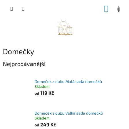
Přejít
NÁKUP
na
obsah
KOŠÍK
Domečky
Nejprodávanější
Domeček z dubu Malá sada domečků
Skladem
119 Kč
od
Domeček z dubu Velká sada domečků
Skladem
249 Kč
od