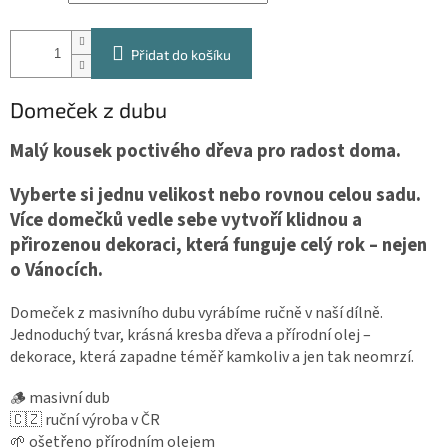
Přidat do košíku
Domeček z dubu
Malý kousek poctivého dřeva pro radost doma.
Vyberte si jednu velikost nebo rovnou celou sadu.
Více domečků vedle sebe vytvoří klidnou a
přirozenou dekoraci, která funguje celý rok – nejen
o Vánocích.
Domeček z masivního dubu vyrábíme ručně v naší dílně.
Jednoduchý tvar, krásná kresba dřeva a přírodní olej –
dekorace, která zapadne téměř kamkoliv a jen tak neomrzí.
🪵 masivní dub
🇨🇿 ruční výroba v ČR
🌱 ošetřeno přírodním olejem