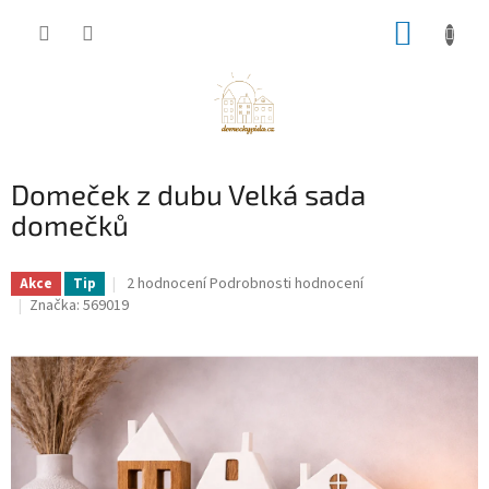
Přejít
NÁKUP
na
obsah
KOŠÍK
Domeček z dubu Velká sada
domečků
Průměrné
2 hodnocení
Podrobnosti hodnocení
Akce
Tip
hodnocení
Značka:
569019
produktu
je
5,0
z
5
hvězdiček.