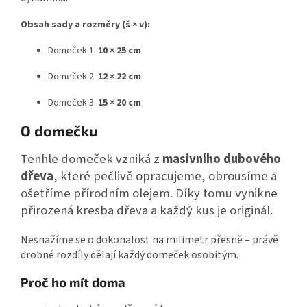
Obsah sady a rozměry (š × v):
Domeček 1:
10 × 25 cm
Domeček 2:
12 × 22 cm
Domeček 3:
15 × 20 cm
O domečku
Tenhle domeček vzniká z
masivního dubového
dřeva
, které pečlivě opracujeme, obrousíme a
ošetříme přírodním olejem. Díky tomu vynikne
přirozená kresba dřeva a každý kus je originál.
Nesnažíme se o dokonalost na milimetr přesně – právě
drobné rozdíly dělají každý domeček osobitým.
Proč ho mít doma