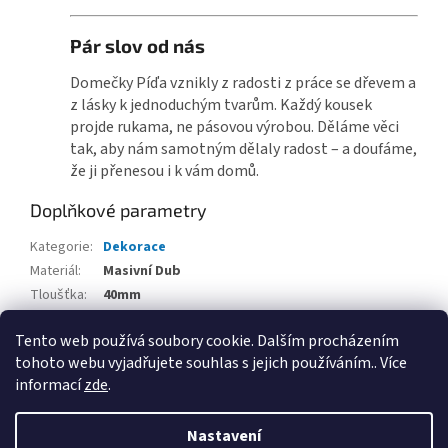
Pár slov od nás
Domečky Píďa vznikly z radosti z práce se dřevem a
z lásky k jednoduchým tvarům. Každý kousek
projde rukama, ne pásovou výrobou. Děláme věci
tak, aby nám samotným dělaly radost – a doufáme,
že ji přenesou i k vám domů.
Doplňkové parametry
Kategorie
:
Dekorace
Materiál
:
Masivní Dub
Tloušťka
:
40mm
Výška
:
Více variant
Tento web používá soubory cookie. Dalším procházením
Šířka
:
Více variant
tohoto webu vyjadřujete souhlas s jejich používáním.. Více
informací
zde
.
Z
á
Nastavení
Vytvořil Shoptet
p