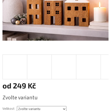
od
249 Kč
Měrná
Zvolte variantu
cena:
Velikost