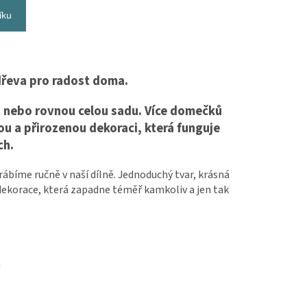
íku
dřeva pro radost doma.
st nebo rovnou celou sadu. Více domečků
ou a přirozenou dekoraci, která funguje
ch.
bíme ručně v naší dílně. Jednoduchý tvar, krásná
– dekorace, která zapadne téměř kamkoliv a jen tak
m