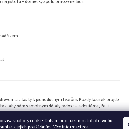
a na jistotu – domečky spolu přirozeně ladí.
 hadříkem
vat
e dřevem a z lásky k jednoduchým tvarům. Každý kousek projde
tak, aby nám samotným dělaly radost – a doufáme, že ji
oužívá soubory cookie. Dalším procházením tohoto webu
ouhlas s jejich používáním.. Více informací
zde
.