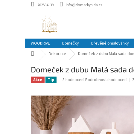
Přejít
702534139
info@domeckypida.cz
na
obsah
WOODRIVE
Domečky
Dřevěné omalovánky
Domů
Dekorace
Domeček z dubu Malá sada do
Domeček z dubu Malá sada 
Průměrné
3 hodnocení
Podrobnosti hodnocení
Akce
Tip
hodnocení
produktu
je
5,0
z
5
hvězdiček.