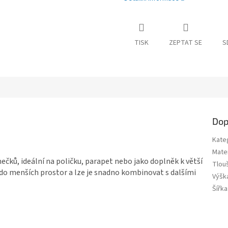
TISK
ZEPTAT SE
S
Dop
Kate
Mater
ků, ideální na poličku, parapet nebo jako doplněk k větší
Tlou
do menších prostor a lze je snadno kombinovat s dalšími
Výšk
Šířka