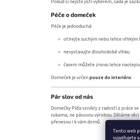
Pokud si nejste jistí výběrem, sada je sázk
Péče o domeček
Péče je jednoduchá:
otírejte suchým nebo lehce vlhkým
nevystavujte dlouhodobě vlhku
časem můžete znovu lehce naolejo
Domeček je určen
pouze do interiéru
.
Pár slov od nás
Domečky Píďa vznikly z radosti z práce s
rukama, ne pásovou výrobou. Děláme věci 
přenesou i k vám domů.
Tento web p
vyjadřujete s