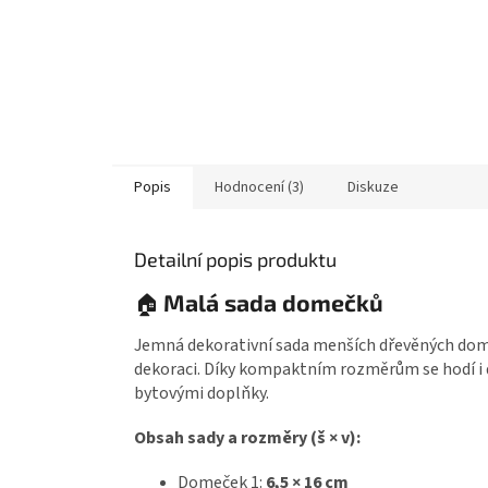
Popis
Hodnocení (3)
Diskuze
Detailní popis produktu
Malá sada domečků
🏠
Jemná dekorativní sada menších dřevěných domeč
dekoraci. Díky kompaktním rozměrům se hodí i 
bytovými doplňky.
Obsah sady a rozměry (š × v):
Domeček 1:
6,5 × 16 cm