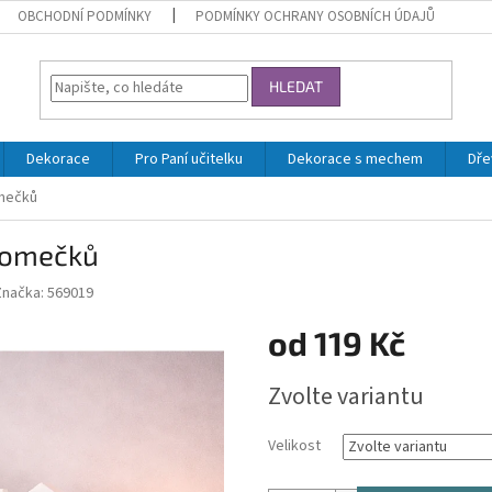
OBCHODNÍ PODMÍNKY
PODMÍNKY OCHRANY OSOBNÍCH ÚDAJŮ
HLEDAT
Dekorace
Pro Paní učitelku
Dekorace s mechem
Dře
mečků
domečků
Značka:
569019
od
119 Kč
Měrná
Zvolte variantu
cena:
Velikost