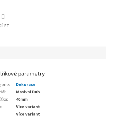
DÍLET
lňkové parametry
gorie
:
Dekorace
iál
:
Masivní Dub
šťka
:
40mm
a
:
Více variant
:
Více variant