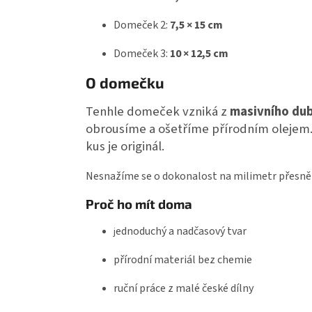
Domeček 2:
7,5 × 15 cm
Domeček 3:
10 × 12,5 cm
O domečku
Tenhle domeček vzniká z
masivního du
obrousíme a ošetříme přírodním olejem.
kus je originál.
Nesnažíme se o dokonalost na milimetr přesně 
Proč ho mít doma
ednoduchý a nadčasový tvar
j
přírodní materiál bez chemie
ruční práce z malé české dílny