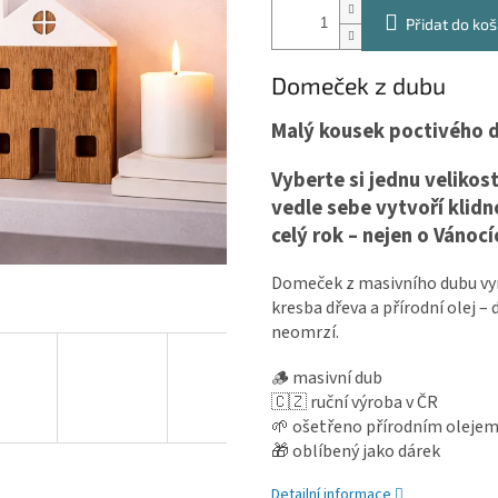
Přidat do koš
Domeček z dubu
Malý kousek poctivého 
Vyberte si jednu veliko
vedle sebe vytvoří klidn
celý rok – nejen o Vánocí
Domeček z masivního dubu vyrá
kresba dřeva a přírodní olej 
neomrzí.
🪵 masivní dub
🇨🇿 ruční výroba v ČR
🌱 ošetřeno přírodním oleje
🎁 oblíbený jako dárek
Detailní informace