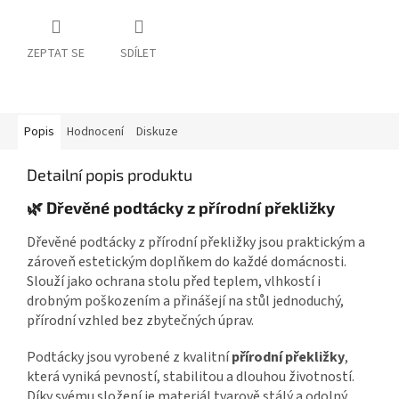
ZEPTAT SE
SDÍLET
Popis
Hodnocení
Diskuze
Detailní popis produktu
🌿 Dřevěné podtácky z přírodní překližky
Dřevěné podtácky z přírodní překližky jsou praktickým a
zároveň estetickým doplňkem do každé domácnosti.
Slouží jako ochrana stolu před teplem, vlhkostí i
drobným poškozením a přinášejí na stůl jednoduchý,
přírodní vzhled bez zbytečných úprav.
Podtácky jsou vyrobené z kvalitní
přírodní překližky
,
která vyniká pevností, stabilitou a dlouhou životností.
Díky svému složení je materiál tvarově stálý a odolný