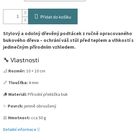
Přidat do košíku
Stylový a odolný dřevěný podtácek z ručně opracovaného
bukového dřeva – ochrání váš stůl před teplem a vlhkostí s
jedinečným přírodním vzhledem.
🔧 Vlastnosti
📐
Rozměr:
10 × 10 cm
📏
Tloušťka:
4 mm
🪵
Materiál:
Přírodní překližka buk
✨
Povrch:
jemně obroušený
⚖️
Hmotnost:
cca 50 g
Detailní informace