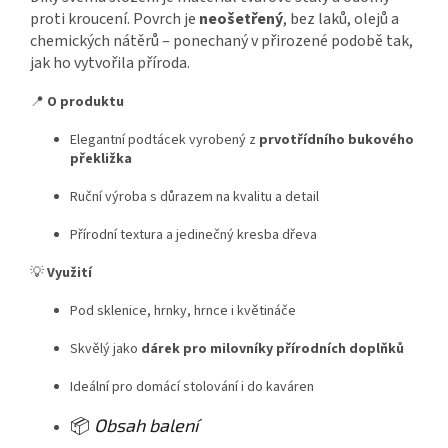
proti kroucení. Povrch je
neošetřený
, bez laků, olejů a
chemických nátěrů – ponechaný v přirozené podobě tak,
jak ho vytvořila příroda.
📍
O produktu
Elegantní podtácek vyrobený z
prvotřídního bukového
překližka
Ruční výroba s důrazem na kvalitu a detail
Přírodní textura a jedinečný kresba dřeva
💡
Využití
Pod sklenice, hrnky, hrnce i květináče
Skvělý jako
dárek pro milovníky přírodních doplňků
Ideální pro domácí stolování i do kaváren
📦
Obsah balení