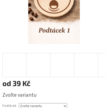
od
39 Kč
Měrná
Zvolte variantu
cena:
Podtácek