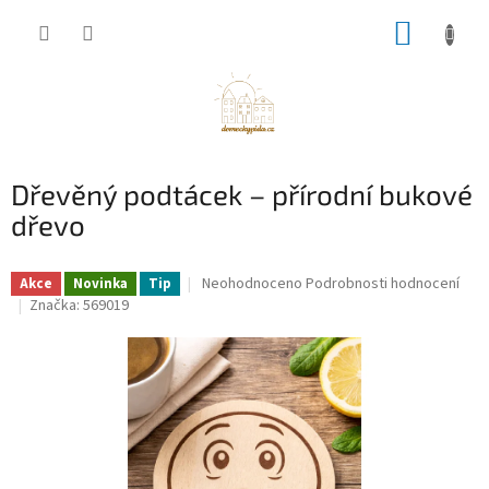
Přejít
NÁKUP
na
obsah
KOŠÍK
Dřevěný podtácek – přírodní bukové
dřevo
Průměrné
Neohodnoceno
Podrobnosti hodnocení
Akce
Novinka
Tip
hodnocení
Značka:
569019
produktu
je
0,0
z
5
hvězdiček.