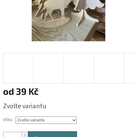
od
39 Kč
Měrná
Zvolte variantu
cena:
Víška