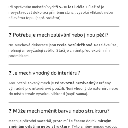
Při správném umístění vydrží
5–10 let i déle
. Důležité je
nevystavovat dekoraci přímému slunci, vysoké vlhkosti nebo
sálavému teplu (např. radiátor).
❓ Potřebuje mech zalévání nebo jinou péči?
Ne. Mechové dekorace jsou
zcela bezúdržbové
. Nezalévají se,
nehnojí a nevyžadují světlo. Stačí je chránit před extrémními
podmínkami.
❓ Je mech vhodný do interiéru?
Ano. Stabilizovaný mech je
zdravotně nezávadný
a určený
výhradně pro interiérové použití. Není vhodný do exteriéru nebo
do míst s trvale vysokou vlhkostí (např. sauna).
❓ Může mech změnit barvu nebo strukturu?
Mech je přírodní materiál, proto může časem dojít k
mírným
změnám odstínu nebo struktury
. Tyto změny nejsou vadou,