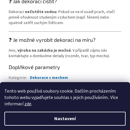
❓ Jak dekoraci čistit?
Dekoraci
nečistěte vodou
. Pokud se na ní usadí prach, stačí
jemně ofouknout studeným vzduchem (např. fénem) nebo
opatrně setřít suchým štětcem.
❓ Je možné vyrobit dekoraci na míru?
Ano,
výroba na zakázku je možná
. V případě zájmu nás
kontaktujte a domluvíme detaily (rozměr, tvar, typ mechu).
Doplňkové parametry
Kategorie
:
Dekorace s mechem
EAN
:
Zvolte variantu
Tento web používá soubory cookie. Dalším procházením
Materiál
:
Překližka 6,5mm
tohoto webu vyjadřujete souhlas s jejich používáním.. Více
informací
zde
.
Z
á
Nastavení
Vytvořil Shoptet
p
a