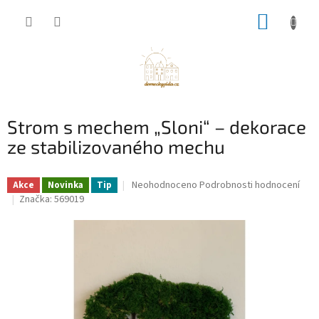
Přejít
NÁKUP
na
obsah
KOŠÍK
Strom s mechem „Sloni“ – dekorace
ze stabilizovaného mechu
Průměrné
Neohodnoceno
Podrobnosti hodnocení
Akce
Novinka
Tip
hodnocení
Značka:
569019
produktu
je
0,0
z
5
hvězdiček.