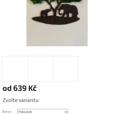
od
639 Kč
Měrná
Zvolte variantu
cena:
Barva