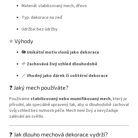
Materiál: stabilizovaný mech, dřevo
Typ: dekorace na zeď
Údržba: bez údržby
⭐ Výhody
🐘
Unikátní motiv slonů jako dekorace
🌱
Zachovává živý vzhled dlouhodobě
🪄
Vhodný jako dárek či solitérní dekorace
❓ Jaký mech používáte?
Používáme
stabilizovaný nebo mumifikovaný mech
, který je
přírodní, ale speciálně upravený tak, aby si dlouhodobě zachoval
svůj vzhled bez nutnosti péče. Mech není živý a nevyžaduje
zalévání ani světlo.
❓ Jak dlouho mechová dekorace vydrží?