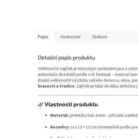
Popis
Hodnocení
Diskuze
Detailní popis produktu
Velikonoční zajíček je klasickým symbolem jara a rado
jednoduše dozdobit podle své fantazie – malovat bar
doplní velikonoční výzdobu vašeho domova, okna, para
hravosti a tradice
. Zajíček je také skvělou aktivitou 
🌿
Vlastnosti produktu
Materiál:
překližka buk 4 mm – přírodní a lehká
Rozměry:
cca 13 × 12 cm (orientačně podle pr