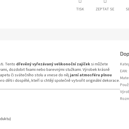
TISK
ZEPTAT SE
S
Dop
sti. Tento
dřevěný vyřezávaný velikonoční zajíček
si můžete
Kate
vami, dozdobit fixami nebo barevnými stužkami. Výrobek krásně
EAN
:
petu či svátečního stolu a vnese do něj
jarní atmosféru plnou
Mater
pro děti i dospělé, kteří si chtějí společně vytvořit originální dekorace.
Použi
Výro
Roz
oduktu)