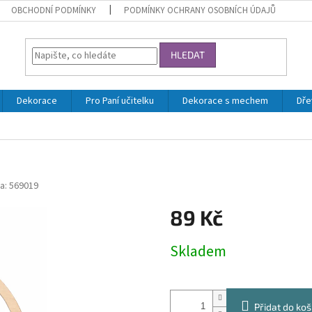
OBCHODNÍ PODMÍNKY
PODMÍNKY OCHRANY OSOBNÍCH ÚDAJŮ
HLEDAT
Dekorace
Pro Paní učitelku
Dekorace s mechem
Dře
a:
569019
89 Kč
Měrná
Skladem
cena:
Přidat do koš