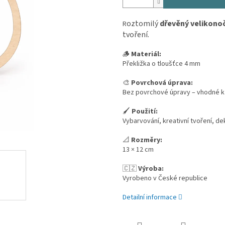
oztomilý
dřevěný velikonoč
R
tvoření.
🪵
Materiál:
Překližka o tloušťce 4 mm
🎨
Povrchová úprava:
Bez povrchové úpravy – vhodné k
🖌️
Použití:
Vybarvování, kreativní tvoření, d
📐
Rozměry:
13 × 12 cm
🇨🇿
Výroba:
Vyrobeno v České republice
Detailní informace