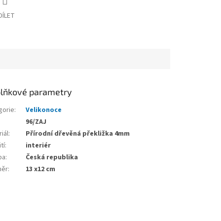
DÍLET
lňkové parametry
gorie
:
Velikonoce
96/ZAJ
iál
:
Přírodní dřevěná překližka 4mm
tí
:
interiér
ba
:
Česká republika
měr
:
13 x12 cm