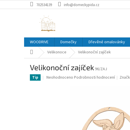
Přejít
702534139
info@domeckypida.cz
na
obsah
WOODRIVE
Domečky
Dřevěné omalovánky
Domů
Velikonoce
Velikonoční zajíček
Velikonoční zajíček
96/ZAJ
Průměrné
Neohodnoceno
Podrobnosti hodnocení
Značk
Tip
hodnocení
produktu
je
0,0
z
5
hvězdiček.