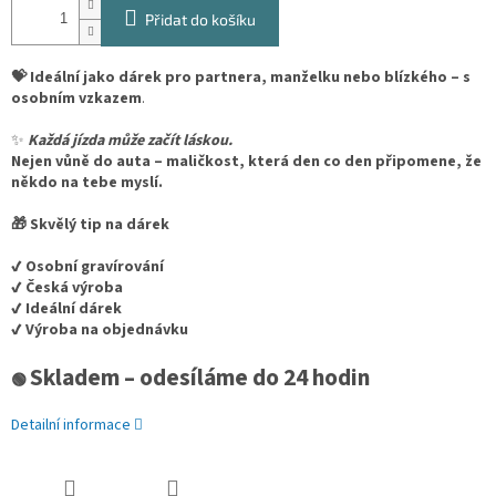
Přidat do košíku
💝 Ideální jako dárek pro partnera, manželku nebo blízkého – s
osobním vzkazem
.
✨
Každá jízda může začít láskou.
Nejen vůně do auta – maličkost, která den co den připomene, že
někdo na tebe myslí.
🎁 Skvělý tip na dárek
✔️ Osobní gravírování
✔️ Česká výroba
✔️ Ideální dárek
✔️ Výroba na objednávku
Skladem – odesíláme do 24 hodin
🟢
Detailní informace