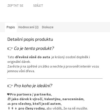
ZEPTAT SE
SDÍLET
Popis
Hodnocení (2)
Diskuze
Detailní popis produktu
👉
Co je tento produkt?
Tato
dřevěná vůně do auta
je krásný osobní doplněk i
originální dárek.
Zavěste ji na zpětné zrcátko a nechte ji provonět interiér vozu
jemnou vůní dřeva.
👉
Pro koho je ideální?
❤️
Pro partnera / partnerku
,
🎁
jako dárek k výročí, Valentýnu, narozeninám
,
🚗
pro všechny, kteří jezdí autem
,
👨‍👩‍👧
pro členy rodiny
, aby věděli, že na ně myslíte.