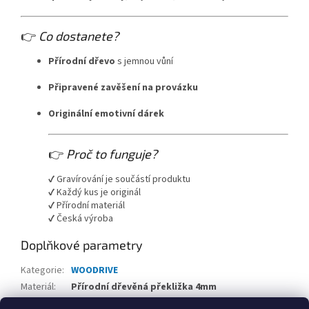
👉
Co dostanete?
Přírodní dřevo
s jemnou vůní
Připravené zavěšení na provázku
Originální emotivní dárek
👉
Proč to funguje?
✔️ Gravírování je součástí produktu
✔️ Každý kus je originál
✔️ Přírodní materiál
✔️ Česká výroba
Doplňkové parametry
Kategorie
:
WOODRIVE
Materiál
:
Přírodní dřevěná překližka 4mm
Výroba
:
Česká republika