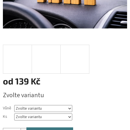
od
139 Kč
Měrná
Zvolte variantu
cena:
Vůně
Ks