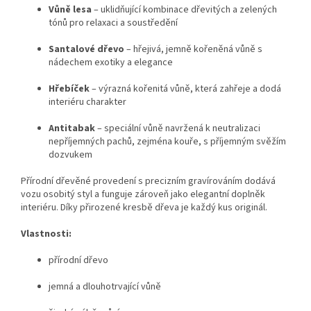
Vůně lesa
– uklidňující kombinace dřevitých a zelených
tónů pro relaxaci a soustředění
Santalové dřevo
– hřejivá, jemně kořeněná vůně s
nádechem exotiky a elegance
Hřebíček
– výrazná kořenitá vůně, která zahřeje a dodá
interiéru charakter
Antitabak
– speciální vůně navržená k neutralizaci
nepříjemných pachů, zejména kouře, s příjemným svěžím
dozvukem
Přírodní dřevěné provedení s precizním gravírováním dodává
vozu osobitý styl a funguje zároveň jako elegantní doplněk
interiéru. Díky přirozené kresbě dřeva je každý kus originál.
Vlastnosti:
přírodní dřevo
jemná a dlouhotrvající vůně