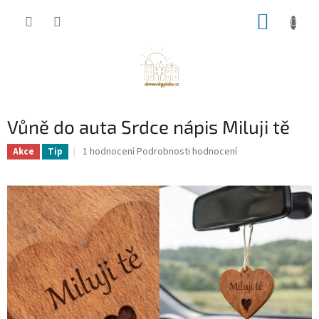
Přejít
NÁKUP
na
obsah
KOŠÍK
Vůně do auta Srdce nápis Miluji tě
Průměrné
1 hodnocení
Podrobnosti hodnocení
Akce
Tip
hodnocení
produktu
je
5,0
z
5
hvězdiček.