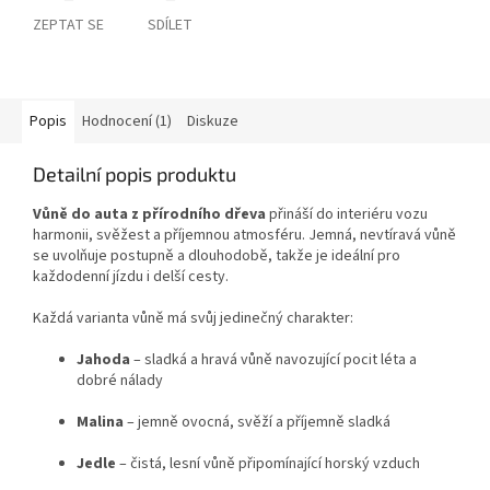
ZEPTAT SE
SDÍLET
Popis
Hodnocení (1)
Diskuze
Detailní popis produktu
Vůně do auta z přírodního dřeva
přináší do interiéru vozu
harmonii, svěžest a příjemnou atmosféru. Jemná, nevtíravá vůně
se uvolňuje postupně a dlouhodobě, takže je ideální pro
každodenní jízdu i delší cesty.
Každá varianta vůně má svůj jedinečný charakter:
Jahoda
– sladká a hravá vůně navozující pocit léta a
dobré nálady
Malina
– jemně ovocná, svěží a příjemně sladká
Jedle
– čistá, lesní vůně připomínající horský vzduch