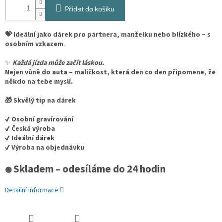
Přidat do košíku
💝 Ideální jako dárek pro partnera, manželku nebo blízkého – s
osobním vzkazem
.
✨
Každá jízda může začít láskou.
Nejen vůně do auta – maličkost, která den co den připomene, že
někdo na tebe myslí.
🎁 Skvělý tip na dárek
✔️ Osobní gravírování
✔️ Česká výroba
✔️ Ideální dárek
✔️ Výroba na objednávku
Skladem – odesíláme do 24 hodin
🟢
Detailní informace