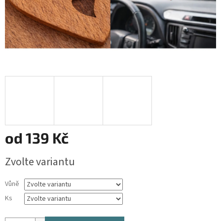
od
139 Kč
Měrná
Zvolte variantu
cena:
Vůně
Ks